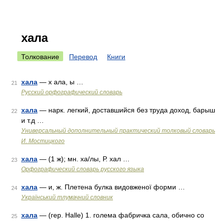
хала
Толкование
Перевод
Книги
хала
— х ала, ы …
21
Русский орфографический словарь
хала
— нарк. легкий, доставшийся без труда доход, барыш
22
и т.д …
Универсальный дополнительный практический толковый словарь
И. Мостицкого
хала
— (1 ж); мн. ха/лы, Р. хал …
23
Орфографический словарь русского языка
хала
— и, ж. Плетена булка видовженої форми …
24
Український тлумачний словник
хала
— (гер. Halle) 1. голема фабричка сала, обично со
25