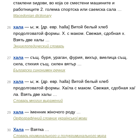
стаклени ѕидови, во која се сместени машините и
работниците 2. голема спортска или саемска сала …
Macedonian dictionary
хала
— ы; ж. [др. евр. halla] Витой белый хлеб
26
продолговатой формы. Х. с маком. Свежая, сдобная х.
Взять две халы …
Энциклопедический словарь
хала
— същ. буря, ураган, фурия, вихър, виелица същ.
27
сила, стихия същ. силен вятър …
Български синонимен речник
хала
— ы; ж. (др. евр. halla) Витой белый хлеб
28
продолговатой формы. Ха/ла с маком. Свежая, сдобная ха/
ла. Взять две халы …
Словарь многих выражений
хала
— іменник жіночого роду …
29
Орфографічний словник української мови
Хала
— Взятка …
30
Словарь криминального и полукриминального мира